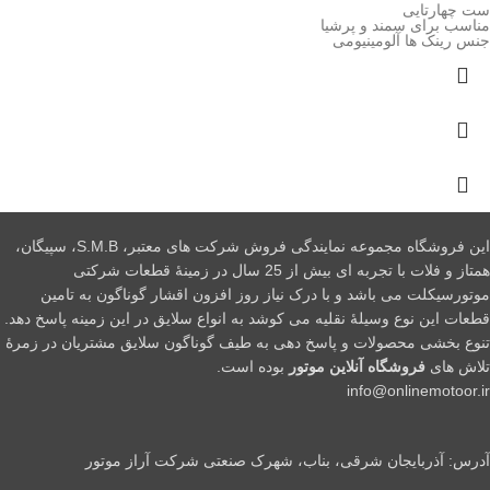
ست چهارتایی
مناسب برای سمند و پرشیا
جنس رینک ها آلومینیومی
این فروشگاه مجموعه نمایندگی فروش شرکت های معتبر، S.M.B، سپیگان،
همتاز و فلات با تجربه ای بیش از 25 سال در زمینۀ قطعات شرکتی
موتورسیکلت می باشد و با درک نیاز روز افزون اقشار گوناگون به تامین
قطعات این نوع وسیلۀ نقلیه می کوشد به انواع سلایق در این زمینه پاسخ دهد.
تنوع بخشی محصولات و پاسخ دهی به طیف گوناگون سلایق مشتریان در زمرۀ
تلاش های
فروشگاه آنلاین موتور
بوده است.
info@onlinemotoor.ir
آدرس: آذربایجان شرقی، بناب، شهرک صنعتی شرکت آراز موتور