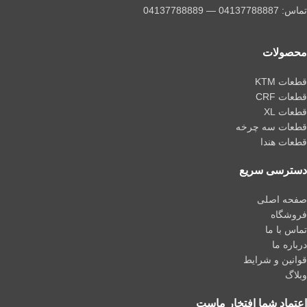
تماس: 04137788887 — 04137788889
محصولات
قطعات KTM
قطعات CRF
قطعات XL
قطعات سه چرخه
قطعات هندا
دسترسی سریع
صفحه اصلی
فروشگاه
تماس با ما
درباره ما
قوانین و شرایط
وبلاگ
اعتماد شما افتخار ماست