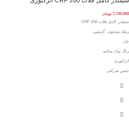
سیلندر کامل فلات CRF 200 انژکتوری
7,730,000
تومان
سیلندر کامل فلات CRF 200
رینک،پیستون، گژینپین
خار
رنگ نوک مدادی
انژکتوری
جنس شرکتی