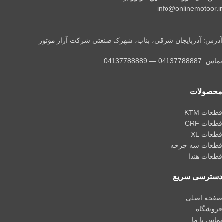
info@onlinemotoor.ir
آدرس: آذربایجان شرقی، بناب، شهرک صنعتی شرکت آراز موتور
تماس: 04137788887 — 04137788889
محصولات
قطعات KTM
قطعات CRF
قطعات XL
قطعات سه چرخه
قطعات هندا
دسترسی سریع
صفحه اصلی
فروشگاه
تماس با ما