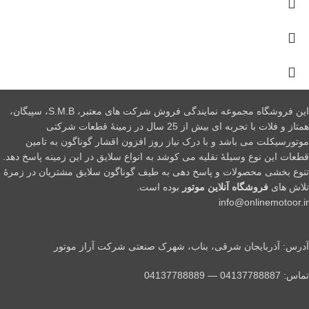
این فروشگاه مجموعه نمایندگی فروش شرکت های معتبر، S.M.B، سپیگان،
همتاز و فلات با تجربه ای بیش از 25 سال در زمینۀ قطعات شرکتی
موتورسیکلت می باشد و با درک نیاز روز افزون اقشار گوناگون به تامین
قطعات این نوع وسیلۀ نقلیه می کوشد به انواع سلایق در این زمینه پاسخ دهد.
تنوع بخشی محصولات و پاسخ دهی به طیف گوناگون سلایق مشتریان در زمرۀ
تلاش های
فروشگاه آنلاین موتور
بوده است.
info@onlinemotoor.ir
آدرس: آذربایجان شرقی، بناب، شهرک صنعتی شرکت آراز موتور
تماس: 04137788887 — 04137788889