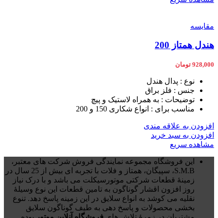
مقایسه
هندل همتاز 200
928,000
تومان
نوع : پدال هندل
جنس : فلز براق
توضیحات : به همراه لاستیک و پیچ
مناسب برای : انواع شکاری 150 و 200
افزودن به علاقه مندی
افزودن به سبد خرید
مشاهده سریع
این فروشگاه مجموعه نمایندگی فروش شرکت های معتبر،
S.M.B، سپیگان، همتاز و فلات با تجربه ای بیش از 25 سال در
زمینۀ قطعات شرکتی موتورسیکلت می باشد و با درک نیاز
روز افزون اقشار گوناگون به تامین قطعات این نوع وسیلۀ
نقلیه می کوشد به انواع سلایق در این زمینه پاسخ دهد. تنوع
بخشی محصولات و پاسخ دهی به طیف گوناگون سلایق
مشتریان در زمرۀ تلاش های
فروشگاه آنلاین موتور
بوده