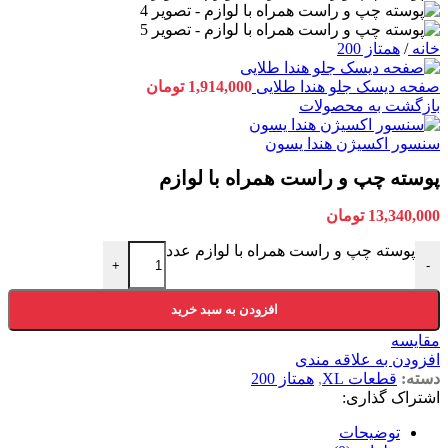
خانه
/
همتاز 200
صفحه دیسک جلو هندا طلایی
1,914,000
تومان
بازگشت به محصولات
سنسور اکسیژن هندا یسون
پوسته چپ و راست همراه با لوازم
13,340,000
تومان
پوسته چپ و راست همراه با لوازم عدد
+
-
افزودن به سبد خرید
مقایسه
افزودن به علاقه مندی
دسته:
قطعات XL
,
همتاز 200
اشتراک گذاری:
توضیحات