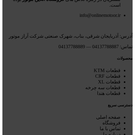
است.
info@onlinemotoor.ir
آدرس: آذربایجان شرقی، بناب، شهرک صنعتی شرکت آراز موتور
تماس: 04137788887 — 04137788889
محصولات
قطعات KTM
قطعات CRF
قطعات XL
قطعات سه چرخه
قطعات هندا
دسترسی سریع
صفحه اصلی
فروشگاه
تماس با ما
درباره ما