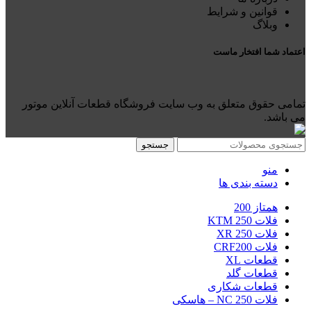
قوانین و شرایط
وبلاگ
اعتماد شما افتخار ماست
تمامی حقوق متعلق به وب سایت فروشگاه قطعات آنلاین موتور
می باشد.
جستجو
منو
دسته بندی ها
همتاز 200
فلات 250 KTM
فلات 250 XR
فلات CRF200
قطعات XL
قطعات گلد
قطعات شکاری
فلات NC 250 – هاسکی