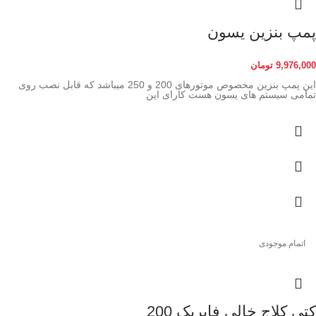
پمپ بنزین یسون
9,976,000
تومان
این پمپ بنزین مخصوص موتورهای 200 و 250 میباشد که قابل نصب روی
تمامی سیستم های یسون هست کارای این
اتمام موجودی
کتی کلاج خالی فابریک 200