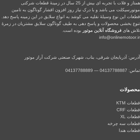
همتاز و فلات با تجربه ای بیش از 25 سال در زمینۀ قطعات شرکتی
موتورسیکلت می باشد و با درک نیاز روز افزون اقشار گوناگون به تامین
قطعات این نوع وسیلۀ نقلیه می کوشد به انواع سلایق در این زمینه پاسخ دهد.
تنوع بخشی محصولات و پاسخ دهی به طیف گوناگون سلایق مشتریان در زمرۀ
تلاش های
فروشگاه آنلاین موتور
بوده است.
info@onlinemotoor.ir
آدرس: آذربایجان شرقی، بناب، شهرک صنعتی شرکت آراز موتور
تماس: 04137788887 — 04137788889
محصولات
قطعات KTM
قطعات CRF
قطعات XL
قطعات سه چرخه
قطعات هندا