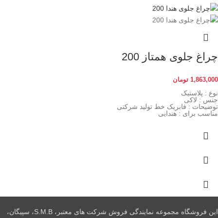
چراغ جلوی همتاز 200
1,863,000
تومان
نوع : پلاستیک
جنس : لاکی
توضیحات : فابریک خط تولید شرکتی
مناسب برای : هندایی
این فروشگاه مجموعه نمایندگی فروش شرکت های معتبر، S.M.B، سپیگان،