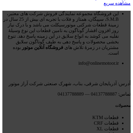
مشاهده سریع
این فروشگاه مجموعه نمایندگی فروش شرکت های معتبر،
S.M.B، سپیگان، همتاز و فلات با تجربه ای بیش از 25 سال در
زمینۀ قطعات شرکتی موتورسیکلت می باشد و با درک نیاز
روز افزون اقشار گوناگون به تامین قطعات این نوع وسیلۀ
نقلیه می کوشد به انواع سلایق در این زمینه پاسخ دهد. تنوع
بخشی محصولات و پاسخ دهی به طیف گوناگون سلایق
مشتریان در زمرۀ تلاش های
فروشگاه آنلاین موتور
بوده
است.
info@onlinemotoor.ir
آدرس: آذربایجان شرقی، بناب، شهرک صنعتی شرکت آراز موتور
تماس: 04137788887 — 04137788889
محصولات
قطعات KTM
قطعات CRF
قطعات XL