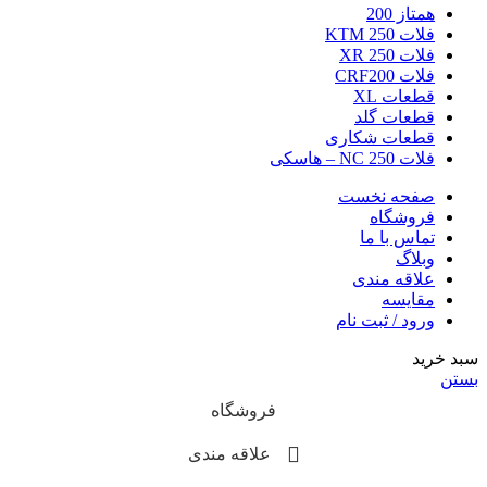
همتاز 200
فلات 250 KTM
فلات 250 XR
فلات CRF200
قطعات XL
قطعات گلد
قطعات شکاری
فلات NC 250 – هاسکی
صفحه نخست
فروشگاه
تماس با ما
وبلاگ
علاقه مندی
مقایسه
ورود / ثبت نام
سبد خرید
بستن
فروشگاه
علاقه مندی