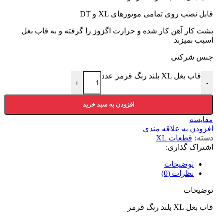
قابل نصب روی تمامی موتورهای XL و DT
پشت کار آهن کار شده و حرارت اگزوز را گرفته و به قاب بغل
اسیب نمیزند
جنس شرکتی
قاب بغل XL بلند رنگ قرمز عدد
+
-
افزودن به سبد خرید
مقایسه
افزودن به علاقه مندی
دسته:
قطعات XL
اشتراک گذاری:
توضیحات
نظرات (0)
توضیحات
قاب بغل XL بلند رنگ قرمز