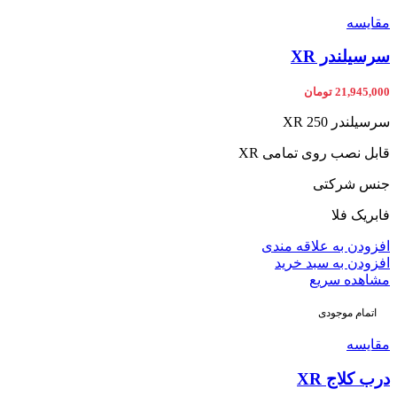
مقایسه
سرسیلندر XR
21,945,000
تومان
سرسیلندر XR 250
قابل نصب روی تمامی XR
جنس شرکتی
فابریک فلا
افزودن به علاقه مندی
افزودن به سبد خرید
مشاهده سریع
اتمام موجودی
مقایسه
درب کلاج XR