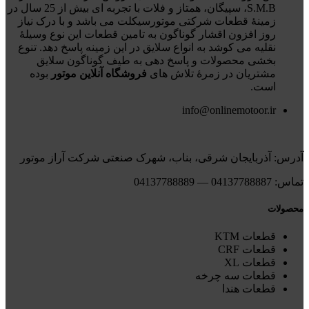
S.M.B، سپیگان، همتاز و فلات با تجربه ای بیش از 25 سال در
زمینۀ قطعات شرکتی موتورسیکلت می باشد و با درک نیاز
روز افزون اقشار گوناگون به تامین قطعات این نوع وسیلۀ
نقلیه می کوشد به انواع سلایق در این زمینه پاسخ دهد. تنوع
بخشی محصولات و پاسخ دهی به طیف گوناگون سلایق
مشتریان در زمرۀ تلاش های
فروشگاه آنلاین موتور
بوده
است.
info@onlinemotoor.ir
آدرس: آذربایجان شرقی، بناب، شهرک صنعتی شرکت آراز موتور
تماس: 04137788887 — 04137788889
محصولات
قطعات KTM
قطعات CRF
قطعات XL
قطعات سه چرخه
قطعات هندا