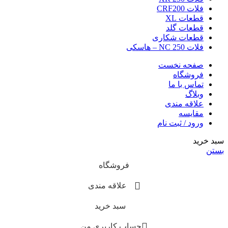
فلات CRF200
قطعات XL
قطعات گلد
قطعات شکاری
فلات NC 250 – هاسکی
صفحه نخست
فروشگاه
تماس با ما
وبلاگ
علاقه مندی
مقایسه
ورود / ثبت نام
سبد خرید
بستن
فروشگاه
علاقه مندی
سبد خرید
حساب کاربری من