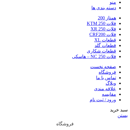
منو
دسته بندی ها
همتاز 200
فلات 250 KTM
فلات 250 XR
فلات CRF200
قطعات XL
قطعات گلد
قطعات شکاری
فلات NC 250 – هاسکی
صفحه نخست
فروشگاه
تماس با ما
وبلاگ
علاقه مندی
مقایسه
ورود / ثبت نام
سبد خرید
بستن
فروشگاه