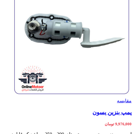
مقایسه
پمپ بنزین یسون
9,976,000
تومان