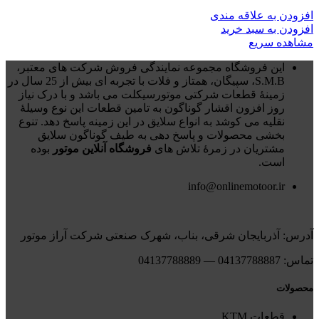
افزودن به علاقه مندی
افزودن به سبد خرید
مشاهده سریع
این فروشگاه مجموعه نمایندگی فروش شرکت های معتبر،
S.M.B، سپیگان، همتاز و فلات با تجربه ای بیش از 25 سال در
زمینۀ قطعات شرکتی موتورسیکلت می باشد و با درک نیاز
روز افزون اقشار گوناگون به تامین قطعات این نوع وسیلۀ
نقلیه می کوشد به انواع سلایق در این زمینه پاسخ دهد. تنوع
بخشی محصولات و پاسخ دهی به طیف گوناگون سلایق
مشتریان در زمرۀ تلاش های
فروشگاه آنلاین موتور
بوده
است.
info@onlinemotoor.ir
آدرس: آذربایجان شرقی، بناب، شهرک صنعتی شرکت آراز موتور
تماس: 04137788887 — 04137788889
محصولات
قطعات KTM