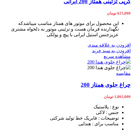
کرپی تزئینی همتاز 200 ایرانی
625,000
تومان
این محصول برای موتور های همتاز مناسب میباشدکه
نگهدارنده فرمان هست و تزئینی موتور به دلخواه مشتری
عزیزجنس استیل ایرانی با پیچ و پولکی
افزودن به علاقه مندی
افزودن به سبد خرید
مشاهده سریع
مقایسه
چراغ جلوی همتاز 200
1,863,000
تومان
نوع : پلاستیک
جنس : لاکی
توضیحات : فابریک خط تولید شرکتی
مناسب برای : هندایی