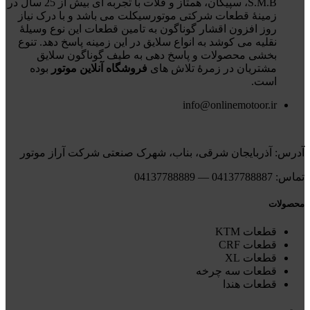
S.M.B، سپیگان، همتاز و فلات با تجربه ای بیش از 25 سال در
زمینۀ قطعات شرکتی موتورسیکلت می باشد و با درک نیاز
روز افزون اقشار گوناگون به تامین قطعات این نوع وسیلۀ
نقلیه می کوشد به انواع سلایق در این زمینه پاسخ دهد. تنوع
بخشی محصولات و پاسخ دهی به طیف گوناگون سلایق
مشتریان در زمرۀ تلاش های
فروشگاه آنلاین موتور
بوده
است.
info@onlinemotoor.ir
آدرس: آذربایجان شرقی، بناب، شهرک صنعتی شرکت آراز موتور
تماس: 04137788887 — 04137788889
محصولات
قطعات KTM
قطعات CRF
قطعات XL
قطعات سه چرخه
قطعات هندا