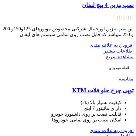
پمپ بنزین 4 پیچ لیفان
این پمپ بنزین اورجینال شرکتی مخصوص موتورهای 125و150و 200
و 250 میباشد که قابل نصب روی تمامی سیستم های لیفان
افزودن به علاقه مندی
اطلاعات بیشتر
مشاهده سریع
اتمام موجودی
مقایسه
توپی چرخ جلو فلات KTM
کیفیت بسیار بالا (2k)
دارای مانیتور 7 اینج
قابلیت نصب بر روی داشبورد خودرو
امکان نصب بر روی تمامی خودروها
افزودن به علاقه مندی