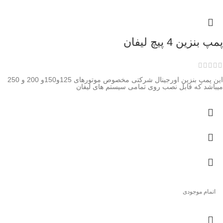
پمپ بنزین 4 پیچ لیفان
این پمپ بنزین اورجینال شرکتی مخصوص موتورهای 125و150و 200 و 250
میباشد که قابل نصب روی تمامی سیستم های لیفان
اتمام موجودی