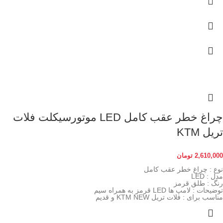
چراغ خطر عقب کامل LED موتورسیکلت فلات
تریل KTM
2,610,000
تومان
نوع : چراغ خطر عقب کامل
مدل : LED
رنگ : طلق قرمز
توضیحات : لامپ ها LED قرمز به همراه سیم
مناسب برای : فلات تریل KTM NEW و قدیم