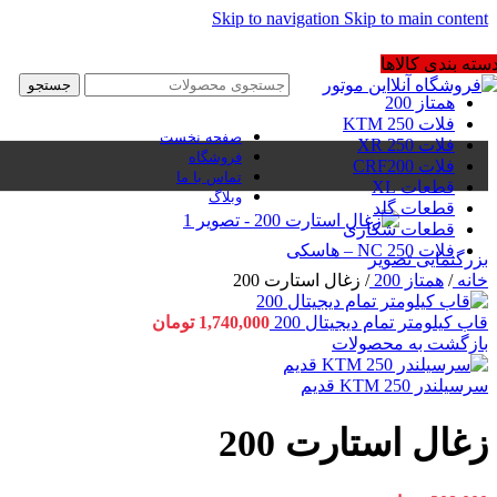
Skip to navigation
Skip to main content
سته بندی کالاها
جستجو
همتاز 200
فلات 250 KTM
صفحه نخست
فلات 250 XR
فروشگاه
فلات CRF200
تماس با ما
قطعات XL
وبلاگ
قطعات گلد
قطعات شکاری
فلات NC 250 – هاسکی
بزرگنمایی تصویر
خانه
/
همتاز 200
/
زغال استارت 200
قاب کیلومتر تمام دیجیتال 200
1,740,000
تومان
بازگشت به محصولات
سرسیلندر 250 KTM قدیم
زغال استارت 200