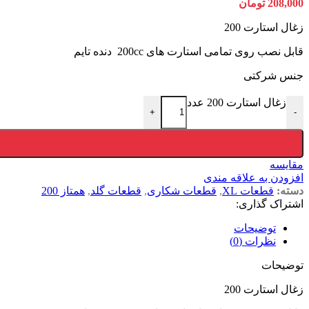
208,000
تومان
زغال استارت 200
قابل نصب روی تمامی استارت های 200cc دنده تایم
جنس شرکتی
زغال استارت 200 عدد
+
-
مقایسه
افزودن به علاقه مندی
دسته:
قطعات XL
,
قطعات شکاری
,
قطعات گلد
,
همتاز 200
اشتراک گذاری:
توضیحات
نظرات (0)
توضیحات
زغال استارت 200