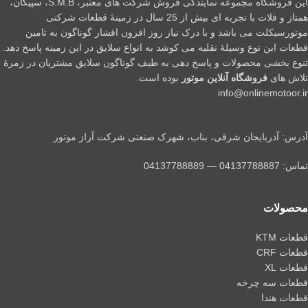
این فروشگاه مجموعه نمایندگی فروش شرکت های معتبر، S.M.B، سپیگان،
همتاز و فلات با تجربه ای بیش از 25 سال در زمینۀ قطعات شرکتی
موتورسیکلت می باشد و با درک نیاز روز افزون اقشار گوناگون به تامین
قطعات این نوع وسیلۀ نقلیه می کوشد به انواع سلایق در این زمینه پاسخ دهد.
تنوع بخشی محصولات و پاسخ دهی به طیف گوناگون سلایق مشتریان در زمرۀ
تلاش های
فروشگاه آنلاین موتور
بوده است.
info@onlinemotoor.ir
آدرس: آذربایجان شرقی، بناب، شهرک صنعتی شرکت آراز موتور
تماس: 04137788887 — 04137788889
محصولات
قطعات KTM
قطعات CRF
قطعات XL
قطعات سه چرخه
قطعات هندا