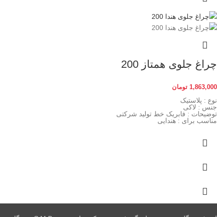
چراغ جلوی همتاز 200
1,863,000
تومان
نوع : پلاستیک
جنس : لاکی
توضیحات : فابریک خط تولید شرکتی
مناسب برای : هندایی