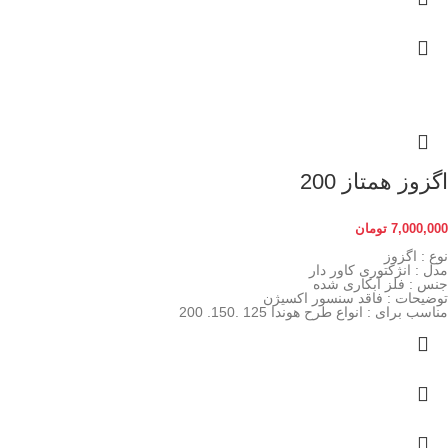
اگزوز همتاز 200
7,000,000
تومان
نوع : اگزوز
مدل : انژکتوری کاور دار
جنس : فلز آبکاری شده
توضیحات : فاقد سنسور اکسیژن
مناسب برای : انواع طرح هوندا 125 .150. 200