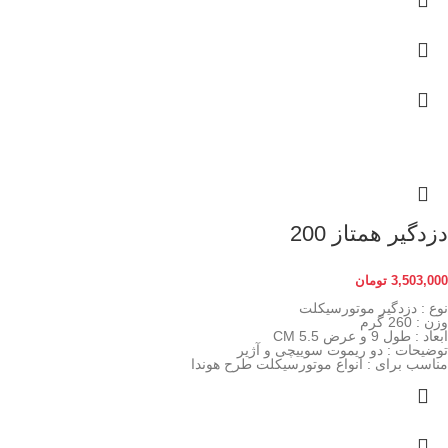
دزدگیر همتاز 200
3,503,000
تومان
نوع : دزدگیر موتورسیکلت
وزن : 260 گرم
ابعاد : طول 9 و عرض 5.5 CM
توضیحات : دو ریموت سوییچی و آژیر
مناسب برای : انواع موتورسیکلت طرح هوندا