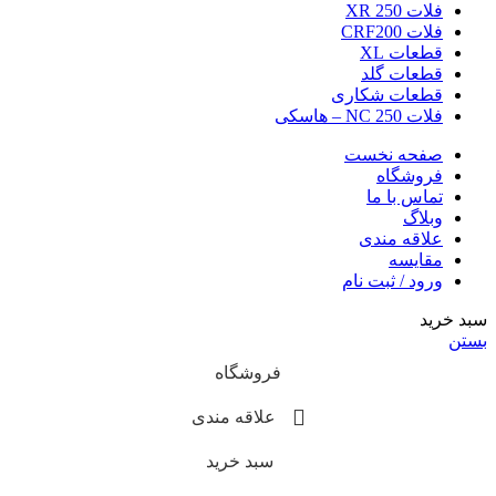
فلات 250 XR
فلات CRF200
قطعات XL
قطعات گلد
قطعات شکاری
فلات NC 250 – هاسکی
صفحه نخست
فروشگاه
تماس با ما
وبلاگ
علاقه مندی
مقایسه
ورود / ثبت نام
سبد خرید
بستن
فروشگاه
علاقه مندی
سبد خرید