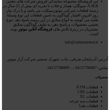
این فروشگاه مجموعه نمایندگی فروش شرکت های معتبر،
S.M.B، سپیگان، همتاز و فلات با تجربه ای بیش از 25 سال در
زمینۀ قطعات شرکتی موتورسیکلت می باشد و با درک نیاز
روز افزون اقشار گوناگون به تامین قطعات این نوع وسیلۀ
نقلیه می کوشد به انواع سلایق در این زمینه پاسخ دهد. تنوع
بخشی محصولات و پاسخ دهی به طیف گوناگون سلایق
مشتریان در زمرۀ تلاش های
فروشگاه آنلاین موتور
بوده
است.
info@onlinemotoor.ir
آدرس: آذربایجان شرقی، بناب، شهرک صنعتی شرکت آراز موتور
تماس: 04137788887 — 04137788889
محصولات
قطعات KTM
قطعات CRF
قطعات XL
قطعات سه چرخه
قطعات هندا