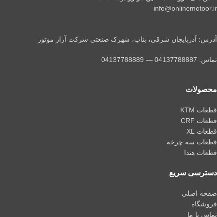
info@onlinemotoor.ir
آدرس: آذربایجان شرقی، بناب، شهرک صنعتی شرکت آراز موتور
تماس: 04137788887 — 04137788889
محصولات
قطعات KTM
قطعات CRF
قطعات XL
قطعات سه چرخه
قطعات هندا
دسترسی سریع
صفحه اصلی
فروشگاه
تماس با ما