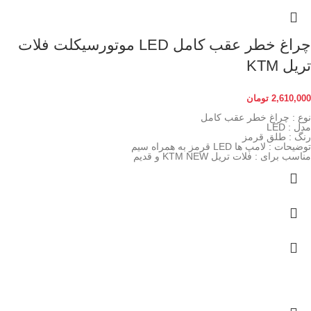
چراغ خطر عقب کامل LED موتورسیکلت فلات
تریل KTM
2,610,000
تومان
نوع : چراغ خطر عقب کامل
مدل : LED
رنگ : طلق قرمز
توضیحات : لامپ ها LED قرمز به همراه سیم
مناسب برای : فلات تریل KTM NEW و قدیم