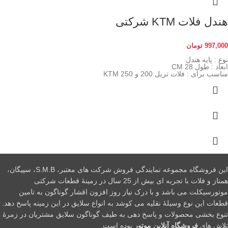
هندل فلات KTM شرکتی
997,000
تومان
نوع : پایه هندل
ابعاد : طول 28 CM
مناسب برای : فلات تریل 200 و 250 KTM
این فروشگاه مجموعه نمایندگی فروش شرکت های معتبر، S.M.B، سپیگان،
همتاز و فلات با تجربه ای بیش از 25 سال در زمینۀ قطعات شرکتی
موتورسیکلت می باشد و با درک نیاز روز افزون اقشار گوناگون به تامین
قطعات این نوع وسیلۀ نقلیه می کوشد به انواع سلایق در این زمینه پاسخ دهد.
تنوع بخشی محصولات و پاسخ دهی به طیف گوناگون سلایق مشتریان در زمرۀ
تلاش های
فروشگاه آنلاین موتور
بوده است.